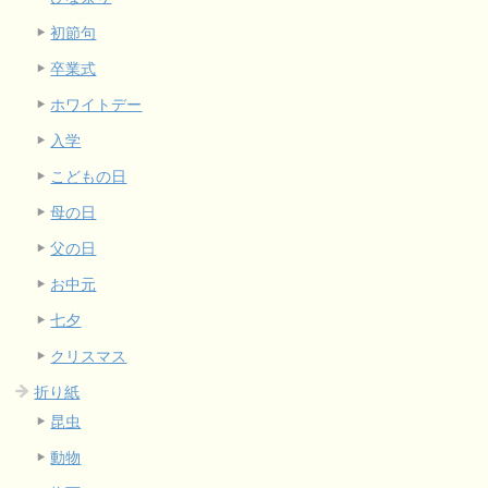
初節句
卒業式
ホワイトデー
入学
こどもの日
母の日
父の日
お中元
七夕
クリスマス
折り紙
昆虫
動物