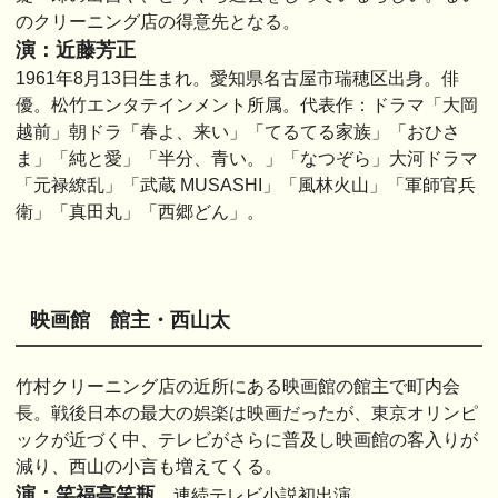
のクリーニング店の得意先となる。
演：近藤芳正
1961年8月13日生まれ。愛知県名古屋市瑞穂区出身。俳
優。松竹エンタテインメント所属。代表作：ドラマ「大岡
越前」朝ドラ「春よ、来い」「てるてる家族」「おひさ
ま」「純と愛」「半分、青い。」「なつぞら」大河ドラマ
「元禄繚乱」「武蔵 MUSASHI」「風林火山」「軍師官兵
衛」「真田丸」「西郷どん」。
映画館 館主・西山太
竹村クリーニング店の近所にある映画館の館主で町内会
長。戦後日本の最大の娯楽は映画だったが、東京オリンピ
ックが近づく中、テレビがさらに普及し映画館の客入りが
減り、西山の小言も増えてくる。
演：笑福亭笑瓶
連続テレビ小説初出演