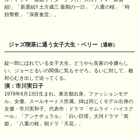
組!」「新選組!! 土方歳三 最期の一日」「八重の桜」「時
効警察」「深夜食堂」。
ジャズ喫茶に通う女子大生・ベリー
（通称）
錠一郎にほれている女子大生。どうやら良家の令嬢らし
い。ジョーとるいの関係に気もそぞろ。るいに対して、敵
対心むき出しで迫ってくる。
演：市川実日子
1978年6月13日生まれ。東京都出身。ファッションモデ
ル、女優。スールキートス所属。姉は同じくモデル出身の
女優・市川実和子。代表作：ドラマ「サムライ・ハイスク
ール」「アンナチュラル」「白い巨塔」大河ドラマ「篤
姫」「八重の桜」朝ドラ「天花」。