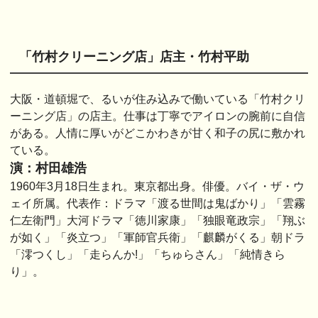
「竹村クリーニング店」店主・竹村平助
大阪・道頓堀で、るいが住み込みで働いている「竹村クリ
ーニング店」の店主。仕事は丁寧でアイロンの腕前に自信
がある。人情に厚いがどこかわきが甘く和子の尻に敷かれ
ている。
演：村田雄浩
1960年3月18日生まれ。東京都出身。俳優。バイ・ザ・ウ
ェイ所属。代表作：ドラマ「渡る世間は鬼ばかり」「雲霧
仁左衛門」大河ドラマ「徳川家康」「独眼竜政宗」「翔ぶ
が如く」「炎立つ」「軍師官兵衛」「麒麟がくる」朝ドラ
「澪つくし」「走らんか!」「ちゅらさん」「純情きら
り」。