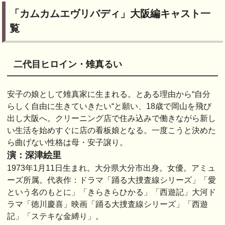
「カムカムエヴリバディ」大阪編キャスト一
覧
二代目ヒロイン・雉真るい
安子の娘として雉真家に生まれる。とある理由から“自分
らしく自由に生きていきたい“と願い、18歳で岡山を飛び
出し大阪へ。クリーニング店で住み込みで働きながら新し
い生活を始めすぐに店の看板娘となる。一度こうと決めた
ら曲げない性格は母・安子譲り。
演：深津絵里
1973年1月11日生まれ。大分県大分市出身。女優。アミュ
ーズ所属。代表作：ドラマ「踊る大捜査線シリーズ」「愛
という名のもとに」「きらきらひかる」「西遊記」大河ド
ラマ「徳川慶喜」映画「踊る大捜査線シリーズ」「西遊
記」「ステキな金縛り」。