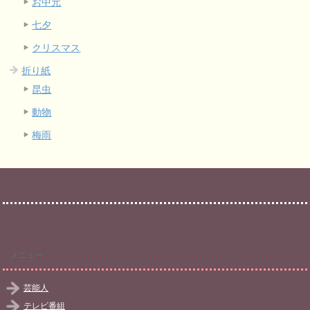
お中元
七夕
クリスマス
折り紙
昆虫
動物
梅雨
メニュー
芸能人
テレビ番組