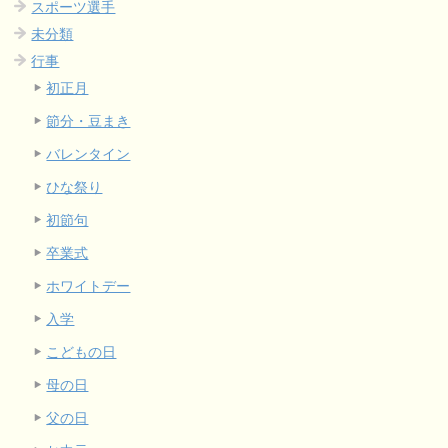
スポーツ選手
未分類
行事
初正月
節分・豆まき
バレンタイン
ひな祭り
初節句
卒業式
ホワイトデー
入学
こどもの日
母の日
父の日