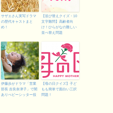
サザエさん実写ドラマ
【並び替えクイズ・10
の歴代キャストまと
文字難問】高齢者向
め！
け！ひらがなの難しい
並べ替え問題
伊藤歩がドラマ「営業
【母の日クイズ】子ど
部長 吉良奈津子」で闇
もも簡単で面白い三択
ありべビーシッター役
問題！