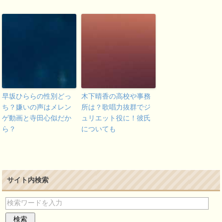
早坂ひららの性別どっ
木下晴香の高校や事務
ち？嫌いの声はメレン
所は？歌唱力抜群でジ
ゲ動画と寺田心似だか
ュリエット役に！彼氏
ら？
についても
サイト内検索