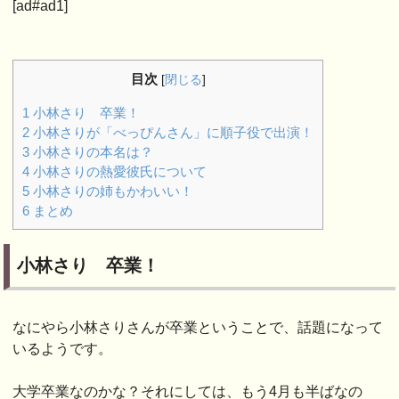
[ad#ad1]
目次
[
閉じる
]
1
小林さり 卒業！
2
小林さりが「べっぴんさん」に順子役で出演！
3
小林さりの本名は？
4
小林さりの熱愛彼氏について
5
小林さりの姉もかわいい！
6
まとめ
小林さり 卒業！
なにやら小林さりさんが卒業ということで、話題になって
いるようです。
大学卒業なのかな？それにしては、もう4月も半ばなの