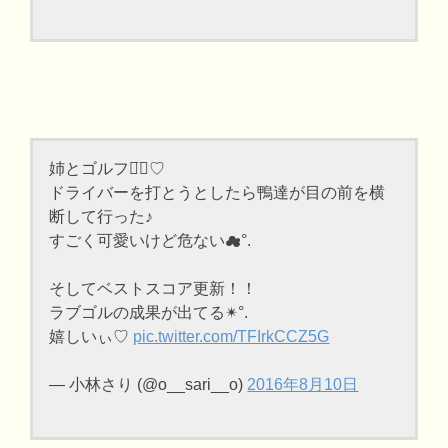
姉とゴルフ◡̈⃝︎♡
ドライバーを打とうとしたら鴨達が目の前を横
断して行った♪
すごく可愛いけど危ない☁︎°.
そしてベストスコア更新！！
ラブゴルの成果が出てる✴︎°.
嬉しいぃ♡
pic.twitter.com/TFIrkCCZ5G
— 小林さり (@o__sari__o)
2016年8月10日