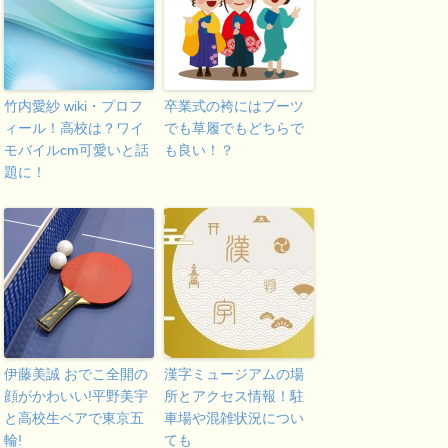
竹内愛紗 wiki・プロフ
卒業式の袴にはブーツ
ィール！高校は？ワイ
でも草履でもどちらで
モバイルcm可愛いと話
も良い！？
題に！
伊藤美誠 おでこ全開の
漢字ミュージアムの場
顔がかわいい!平野美宇
所とアクセス情報！駐
と高校生ペアで東京五
車場や混雑状況につい
輪!
ても