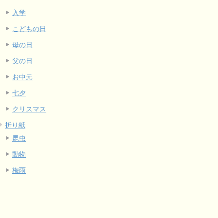
入学
こどもの日
母の日
父の日
お中元
七夕
クリスマス
折り紙
昆虫
動物
梅雨