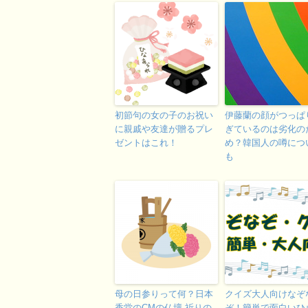
初節句の女の子のお祝い
伊藤蘭の顔がつっぱ
に親戚や友達が贈るプレ
ぎているのは劣化の
ゼントはこれ！
め？韓国人の噂につ
も
母の日参りって何？日本
クイズ大人向けなぞ
香堂のCMの仏壇 祈りの
ぞ！簡単で面白いひ