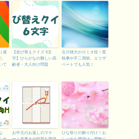
り過
【並び替えクイズ 6文
古川雄大がロミオ役！黒
た
字】ひらがなの難しい高
執事や不二周助、エリザ
いて
齢者・大人向け問題
ベートでも人気！
な
お中元のお返しのマナ
ひな祭りの飾り付け！お
らめ
ー！表書きや時期を間違
しゃれな壁掛け・壁飾り