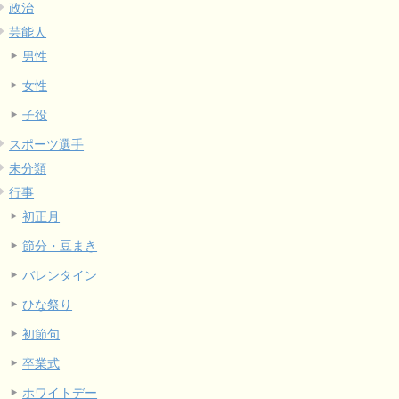
政治
芸能人
男性
女性
子役
スポーツ選手
未分類
行事
初正月
節分・豆まき
バレンタイン
ひな祭り
初節句
卒業式
ホワイトデー