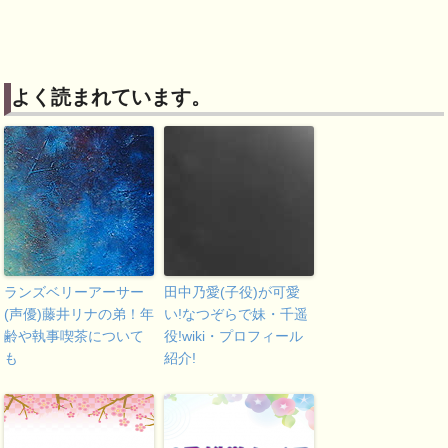
よく読まれています。
ランズベリーアーサー
田中乃愛(子役)が可愛
(声優)藤井リナの弟！年
い!なつぞらで妹・千遥
齢や執事喫茶について
役!wiki・プロフィール
も
紹介!