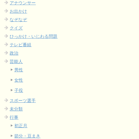
アナウンサー
お出かけ
なぞなぞ
クイズ
ひっかけ・いじわる問題
テレビ番組
政治
芸能人
男性
女性
子役
スポーツ選手
未分類
行事
初正月
節分・豆まき