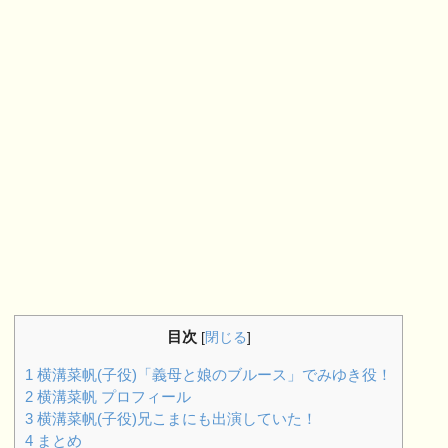
目次
[
閉じる
]
1
横溝菜帆(子役)「義母と娘のブルース」でみゆき役！
2
横溝菜帆 プロフィール
3
横溝菜帆(子役)兄こまにも出演していた！
4
まとめ