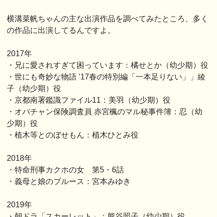
横溝菜帆ちゃんの主な出演作品を調べてみたところ、多く
の作品に出演してるんですよ。
2017年
・兄に愛されすぎて困っています：橘せとか（幼少期）役
・世にも奇妙な物語 ’17春の特別編「一本足りない」」綾
子（幼少期）役
・京都南署鑑識ファイル11：美羽（幼少期）役
・オバチャン保険調査員 赤宮楓のマル秘事件簿：忍（幼
少期）役
・植木等とのぼせもん：植木ひとみ役
2018年
・特命刑事カクホの女 第5・6話
・義母と娘のブルース：宮本みゆき
2019年
・朝ドラ「スカーレット」：熊谷照子（幼少期）役