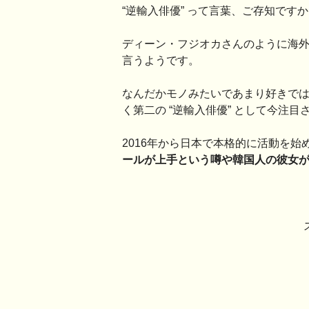
“逆輸入俳優” って言葉、ご存知です
ディーン・フジオカさんのように海
言うようです。
なんだかモノみたいであまり好きで
く第二の “逆輸入俳優” として今注目
2016年から日本で本格的に活動を始
ールが上手という噂や韓国人の彼女