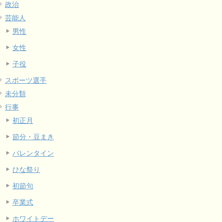
政治
芸能人
男性
女性
子役
スポーツ選手
未分類
行事
初正月
節分・豆まき
バレンタイン
ひな祭り
初節句
卒業式
ホワイトデー