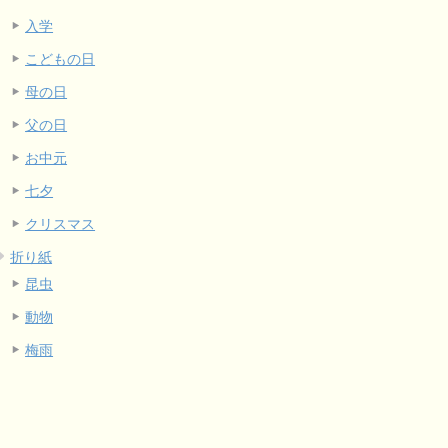
入学
こどもの日
母の日
父の日
お中元
七夕
クリスマス
折り紙
昆虫
動物
梅雨