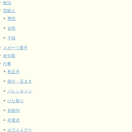
政治
芸能人
男性
女性
子役
スポーツ選手
未分類
行事
初正月
節分・豆まき
バレンタイン
ひな祭り
初節句
卒業式
ホワイトデー