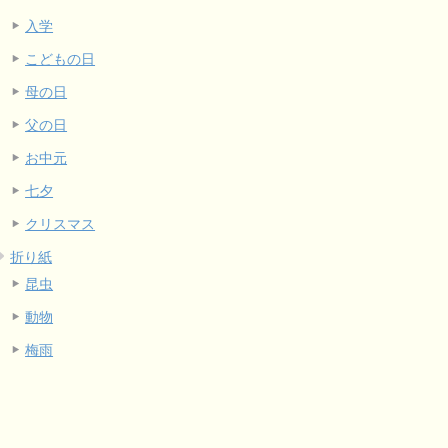
入学
こどもの日
母の日
父の日
お中元
七夕
クリスマス
折り紙
昆虫
動物
梅雨