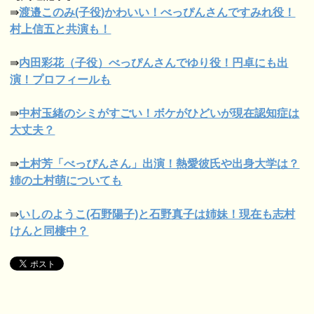
⇛
渡邉このみ(子役)かわいい！べっぴ
んさんですみれ役！
村上信五と共演も！
⇛
内田彩花（子役）べっぴんさんでゆり
役！円卓にも出
演！プロフィールも
⇛
中村玉緒のシミがすごい！ボケがひどい
が現在認知症は
大丈夫？
⇛
土村芳「べっぴんさん」出演！熱愛彼
氏や出身大学は？
姉の土村萌についても
⇛
いしのようこ(石野陽子)と石野真子は姉
妹！現在も志村
けんと同棲中？