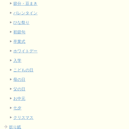
節分・豆まき
バレンタイン
ひな祭り
初節句
卒業式
ホワイトデー
入学
こどもの日
母の日
父の日
お中元
七夕
クリスマス
折り紙