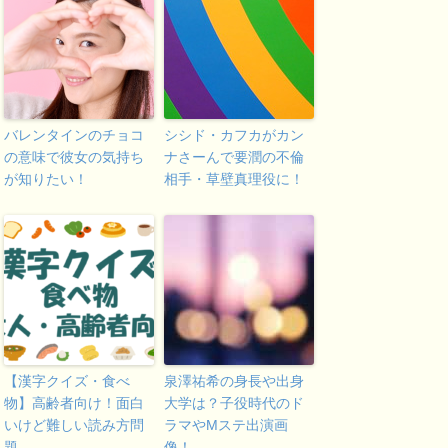
バレンタインのチョコ
シシド・カフカがカン
の意味で彼女の気持ち
ナさーんで要潤の不倫
が知りたい！
相手・草壁真理役に！
【漢字クイズ・食べ
泉澤祐希の身長や出身
物】高齢者向け！面白
大学は？子役時代のド
いけど難しい読み方問
ラマやMステ出演画
題
像！