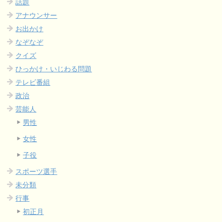
話題
アナウンサー
お出かけ
なぞなぞ
クイズ
ひっかけ・いじわる問題
テレビ番組
政治
芸能人
男性
女性
子役
スポーツ選手
未分類
行事
初正月