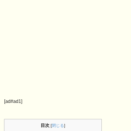
[ad#ad1]
目次
[
閉じる
]