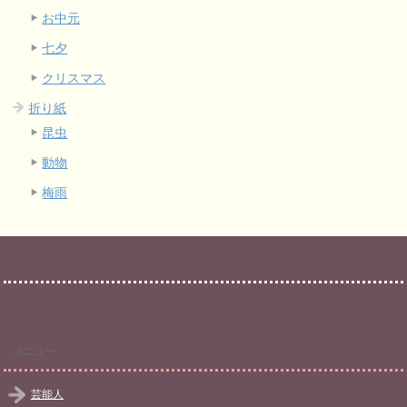
お中元
七夕
クリスマス
折り紙
昆虫
動物
梅雨
メニュー
芸能人