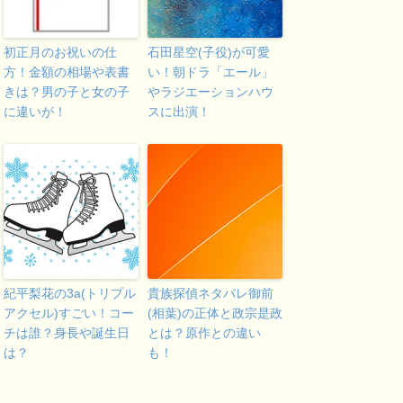
初正月のお祝いの仕
石田星空(子役)が可愛
方！金額の相場や表書
い！朝ドラ「エール」
きは？男の子と女の子
やラジエーションハウ
に違いが！
スに出演！
紀平梨花の3a(トリプル
貴族探偵ネタバレ御前
アクセル)すごい！コー
(相葉)の正体と政宗是政
チは誰？身長や誕生日
とは？原作との違い
は？
も！