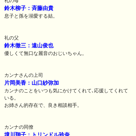
礼の母
鈴木柳子：斉藤由貴
息子と孫を溺愛する姑。
礼の父
鈴木徹三：遠山俊也
優しくて無口な麗音のおじいちゃん。
カンナさんの上司
片岡美香：山口紗弥加
カンナのことをいつも気にかけてくれて､応援してくれて
いる。
お姉さん的存在で、良き相談相手。
カンナの同僚
境川翔子：トリンドル玲奈