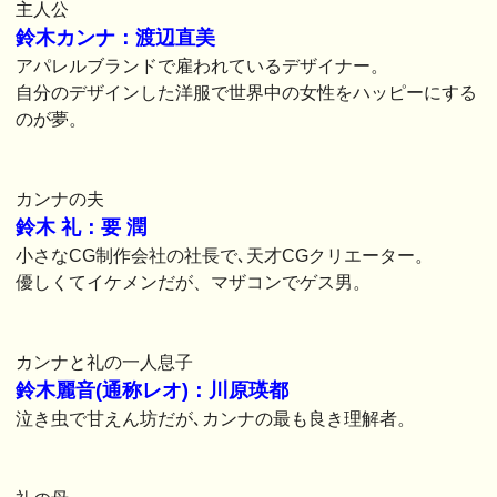
主人公
鈴木カンナ：渡辺直美
アパレルブランドで雇われているデザイナー。
自分のデザインした洋服で世界中の女性をハッピーにする
のが夢。
カンナの夫
鈴木 礼：要 潤
小さなCG制作会社の社長で､天才CGクリエーター。
優しくてイケメンだが、マザコンでゲス男。
カンナと礼の一人息子
鈴木麗音(通称レオ)：川原瑛都
泣き虫で甘えん坊だが､カンナの最も良き理解者。