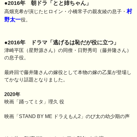
●2016年 朝ドラ「とと姉ちゃん」
村
高畑充希が演じたヒロイン・小橋常子の親友綾の息子・
野太一
役。
●2016年 ドラマ「逃げるは恥だが役に立つ」
津崎平匡（星野源さん）の同僚・日野秀司（藤井隆さん）
の息子役。
最終回で藤井隆さんの嫁役として本物の嫁の乙葉が登場し
てかなり話題となりました。
2020年
映画「踊ってミタ」理久 役
映画「STAND BY ME ドラえもん2」のび太の幼少期の声