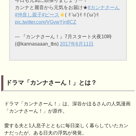
今日も元気に頑張りましょうー！
カンナと麗音から元気をお届け★
#カンナさーん
#仲良し親子
#ピース
( ✌︎'ω')✌︎✌︎('ω')✌︎
pic.twitter.com/VGvwYjn8CZ
— 『カンナさーん！』7月スタート火夜10時
(@kannasaaan_tbs)
2017年6月11日
ドラマ「カンナさーん！」とは？
ドラマ「カンナさーん！」は、深谷かほるさんの人気漫画
「カンナさーん！」が原作。
愛する夫と1人息子とともに毎日楽しく暮らしていたカン
ナだったが、ある日夫の浮気が発覚。