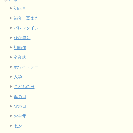
行事
初正月
節分・豆まき
バレンタイン
ひな祭り
初節句
卒業式
ホワイトデー
入学
こどもの日
母の日
父の日
お中元
七夕