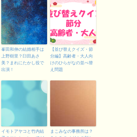
峯田和伸の結婚相手は
【並び替えクイズ・節
上野樹里？臼田あさ
分編】高齢者・大人向
美？まれにたかし役で
けのひらがなの並べ替
出演！
え問題
イモトアヤコと竹内結
まこみなの事務所は？