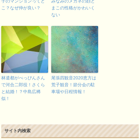
子のマンションってど
みなみのメガネの顔と
こ？なぜ仲が良い？
まこの性格がかわいく
ない
林遣都がべっぴんさん
尾張四観音2020恵方は
で河合二郎役！さくら
荒子観音！節分会の駐
と結婚！？中島広稀
車場や日程情報！
似！
サイト内検索