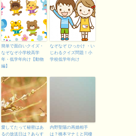
簡単で面白いクイズ・
なぞなぞ ひっかけ ・い
なぞなぞ小学校高学
じわるクイズ問題！小
年・低学年向け【動物
学校低学年向け
編】
愛してたって秘密はあ
内野聖陽の再婚相手
るの放送日は？あらす
は？橋本マナミと同棲