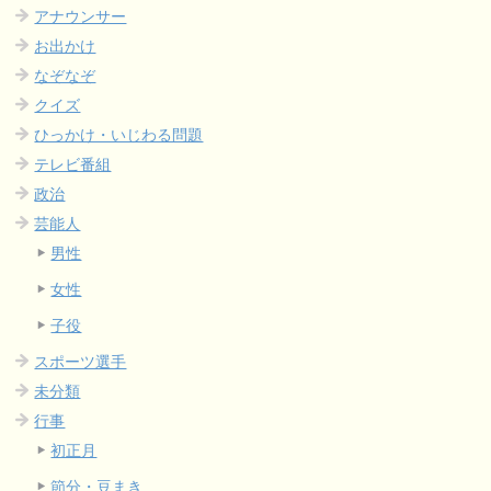
アナウンサー
お出かけ
なぞなぞ
クイズ
ひっかけ・いじわる問題
テレビ番組
政治
芸能人
男性
女性
子役
スポーツ選手
未分類
行事
初正月
節分・豆まき