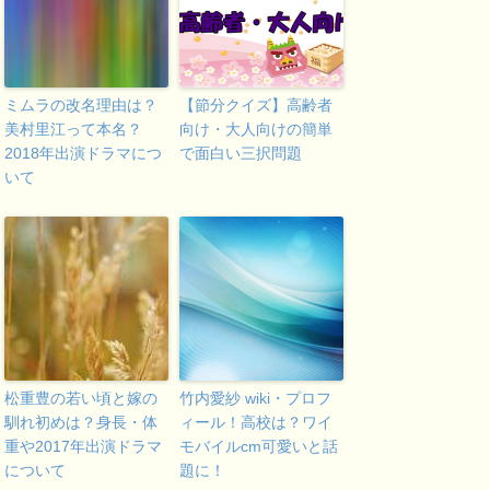
ミムラの改名理由は？
【節分クイズ】高齢者
美村里江って本名？
向け・大人向けの簡単
2018年出演ドラマにつ
で面白い三択問題
いて
松重豊の若い頃と嫁の
竹内愛紗 wiki・プロフ
馴れ初めは？身長・体
ィール！高校は？ワイ
重や2017年出演ドラマ
モバイルcm可愛いと話
について
題に！