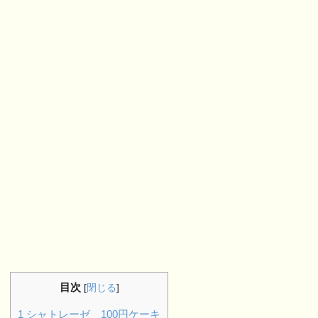
目次
[
閉じる
]
1
シャトレーゼ 100円ケーキ