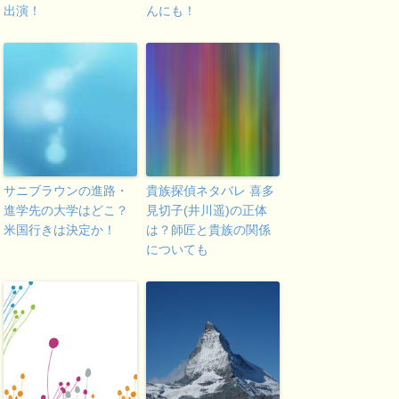
出演！
んにも！
サニブラウンの進路・
貴族探偵ネタバレ 喜多
進学先の大学はどこ？
見切子(井川遥)の正体
米国行きは決定か！
は？師匠と貴族の関係
についても