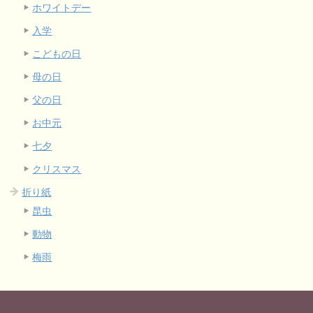
ホワイトデー
入学
こどもの日
母の日
父の日
お中元
七夕
クリスマス
折り紙
昆虫
動物
梅雨