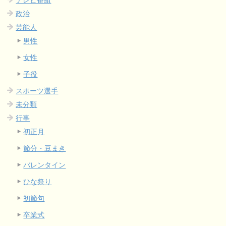
政治
芸能人
男性
女性
子役
スポーツ選手
未分類
行事
初正月
節分・豆まき
バレンタイン
ひな祭り
初節句
卒業式