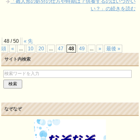
「雛人形の処分の仕方や時期は？供養するのはいつがい
い？」の続きを読む
48 / 50
« 先
頭
«
...
10
20
...
47
48
49
...
»
最後 »
サイト内検索
なぞなぞ