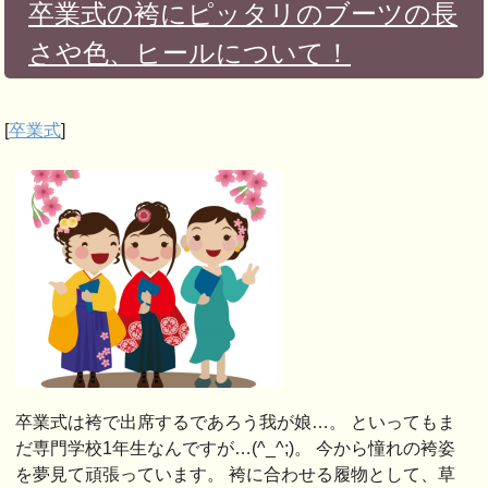
卒業式の袴にピッタリのブーツの長
さや色、ヒールについて！
[
卒業式
]
卒業式は袴で出席するであろう我が娘…。 といってもま
だ専門学校1年生なんですが…(^_^;)。 今から憧れの袴姿
を夢見て頑張っています。 袴に合わせる履物として、草