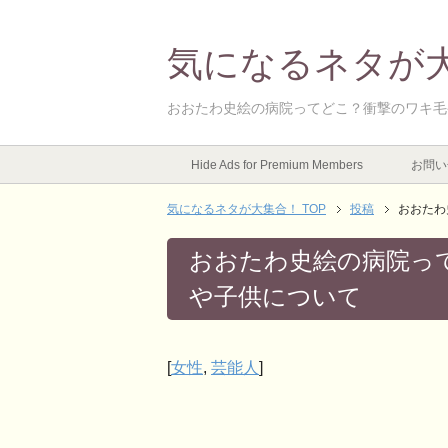
気になるネタが
おおたわ史絵の病院ってどこ？衝撃のワキ毛
Hide Ads for Premium Members
お問い
気になるネタが大集合！ TOP
投稿
おおたわ
おおたわ史絵の病院っ
や子供について
[
女性
,
芸能人
]