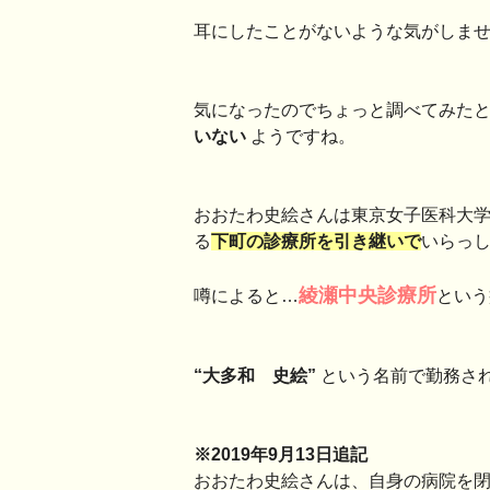
耳にしたことがないような気がしま
気になったのでちょっと調べてみた
いない
ようですね。
おおたわ史絵さんは東京女子医科大
る
下町の診療所を引き継いで
いらっ
綾瀬中央診療所
噂によると…
という
“大多和 史絵”
という名前で勤務さ
※2019年9月13日追記
おおたわ史絵さんは、自身の病院を閉め