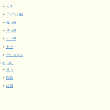
入学
こどもの日
母の日
父の日
お中元
七夕
クリスマス
折り紙
昆虫
動物
梅雨