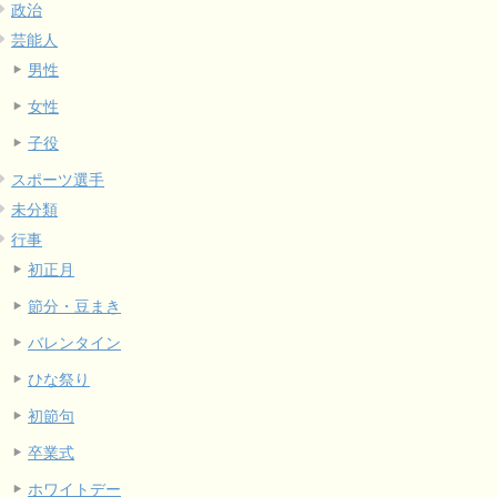
政治
芸能人
男性
女性
子役
スポーツ選手
未分類
行事
初正月
節分・豆まき
バレンタイン
ひな祭り
初節句
卒業式
ホワイトデー