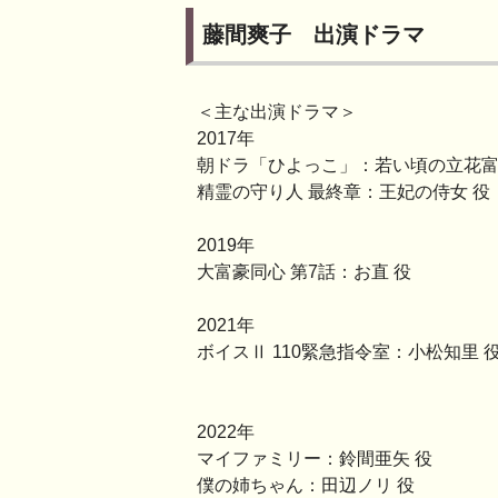
藤間爽子 出演ドラマ
＜主な出演ドラマ＞
2017年
朝ドラ「ひよっこ」：若い頃の立花富
精霊の守り人 最終章：王妃の侍女 役
2019年
大富豪同心 第7話：お直 役
2021年
ボイスⅡ 110緊急指令室：小松知里 
2022年
マイファミリー：鈴間亜矢 役
僕の姉ちゃん：田辺ノリ 役