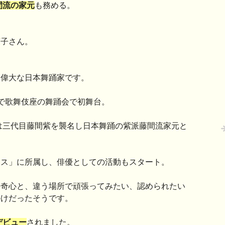
間流の家元
も務める。
爽子さん。
た偉大な日本舞踊家です。
で歌舞伎座の舞踊会で初舞台。
には三代目藤間紫を襲名し日本舞踊の紫派藤間流家元と
ース」に所属し、俳優としての活動もスタート。
好奇心と、違う場所で頑張ってみたい、認められたい
かけだったそうです。
デビュー
されました。