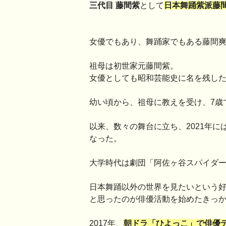
三代目 藤間紫
として
日本舞踊紫派藤
女優でもあり、舞踊家でもある藤間
祖母は初世家元藤間紫。
女優としても昭和芸能史に名を残し
幼い頃から、祖母に教えを受け、7歳
以来、数々の舞台に立ち、2021年
なった。
大学時代は劇団「阿佐ヶ谷スパイダ
日本舞踊以外の世界を見たいという
と思ったのが俳優活動を始めたきっ
2017年、
朝ドラ「ひよっこ」で俳優