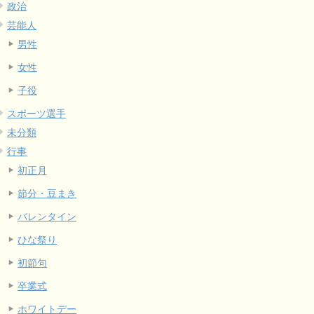
政治
芸能人
男性
女性
子役
スポーツ選手
未分類
行事
初正月
節分・豆まき
バレンタイン
ひな祭り
初節句
卒業式
ホワイトデー