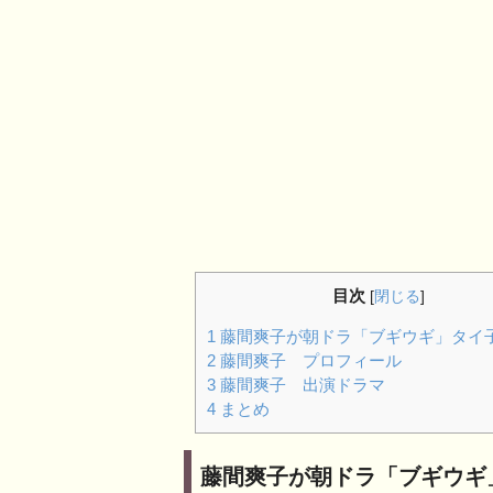
目次
[
閉じる
]
1
藤間爽子が朝ドラ「ブギウギ」タイ
2
藤間爽子 プロフィール
3
藤間爽子 出演ドラマ
4
まとめ
藤間爽子が朝ドラ「ブギウギ