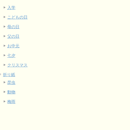
入学
こどもの日
母の日
父の日
お中元
七夕
クリスマス
折り紙
昆虫
動物
梅雨