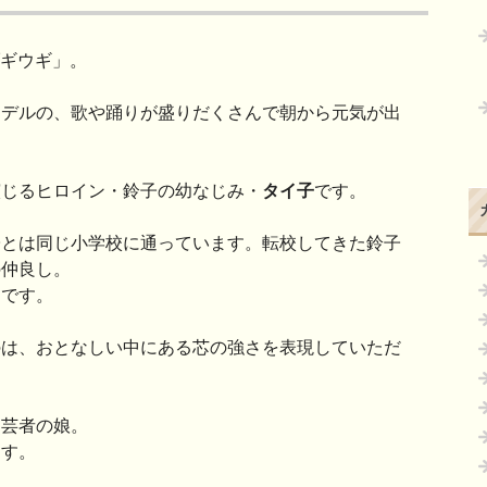
ブギウギ」。
モデルの、歌や踊りが盛りだくさんで朝から元気が出
演じるヒロイン・鈴子の幼なじみ・
タイ子
です。
子とは同じ小学校に通っています。転校してきた鈴子
の仲良し。
うです。
のは、おとなしい中にある芯の強さを表現していただ
は芸者の娘。
ます。