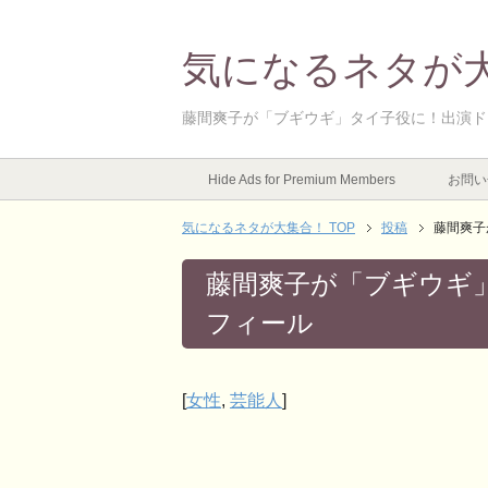
気になるネタが
藤間爽子が「ブギウギ」タイ子役に！出演ド
Hide Ads for Premium Members
お問い
気になるネタが大集合！ TOP
投稿
藤間爽子
藤間爽子が「ブギウギ
フィール
[
女性
,
芸能人
]