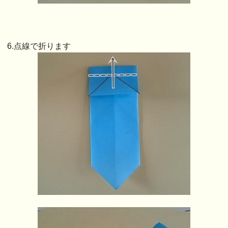
6.点線で折ります