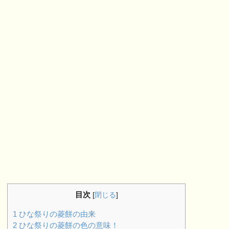
目次
[
閉じる
]
1
ひな祭りの菱餅の由来
2
ひな祭りの菱餅の色の意味！