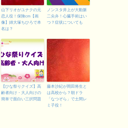
山下リオがユナクの元
ノンスタ井上が大動脈
恋人役！保険cm【画
二尖弁！心臓手術はい
像】姉大塚ちひろで本
つ？症状についても
名は？
【ひな祭りクイズ】高
藤本沙紀が岡田将生と
齢者向け・大人向けの
は高校から？朝ドラ
簡単で面白い三択問題
「なつぞら」で土間レ
ミ子役！