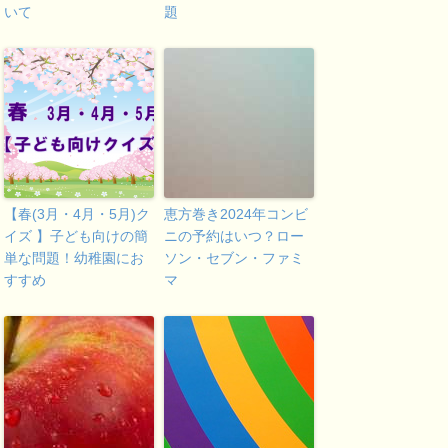
いて
題
【春(3月・4月・5月)ク
恵方巻き2024年コンビ
イズ 】子ども向けの簡
ニの予約はいつ？ロー
単な問題！幼稚園にお
ソン・セブン・ファミ
すすめ
マ