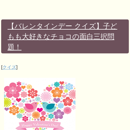
【バレンタインデー クイズ】子ど
もも大好きなチョコの面白三択問
題！
[
クイズ
]