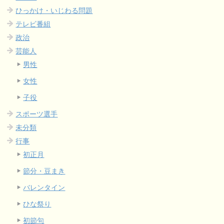
ひっかけ・いじわる問題
テレビ番組
政治
芸能人
男性
女性
子役
スポーツ選手
未分類
行事
初正月
節分・豆まき
バレンタイン
ひな祭り
初節句