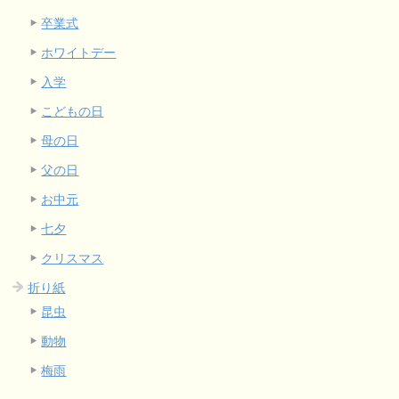
卒業式
ホワイトデー
入学
こどもの日
母の日
父の日
お中元
七夕
クリスマス
折り紙
昆虫
動物
梅雨