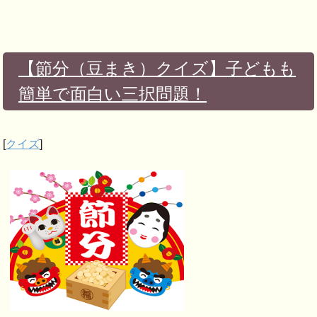
【節分（豆まき）クイズ】子どもも
簡単で面白い三択問題！
[
クイズ
]