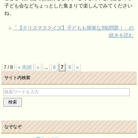
子ども会などちょっとした集まりで楽しんでみてください
ね、
「【クリスマスクイズ】子どもも簡単な3拓問題！」の
続きを読む
7 / 8
« 先頭
«
...
6
7
8
»
サイト内検索
なぞなぞ