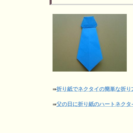
折り紙でネクタイの簡単な折り
⇛
父の日に折り紙のハートネクタ
⇛