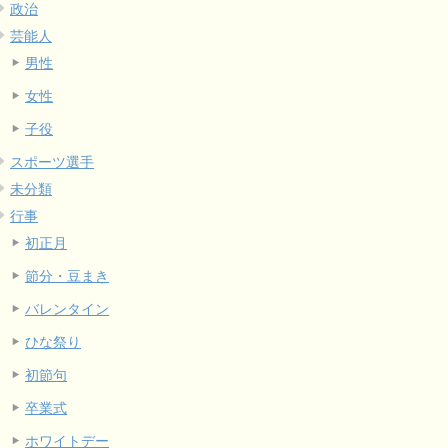
政治
芸能人
男性
女性
子役
スポーツ選手
未分類
行事
初正月
節分・豆まき
バレンタイン
ひな祭り
初節句
卒業式
ホワイトデー