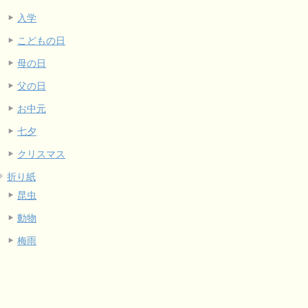
入学
こどもの日
母の日
父の日
お中元
七夕
クリスマス
折り紙
昆虫
動物
梅雨