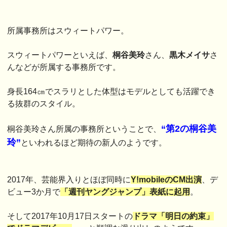
所属事務所はスウィートパワー。
スウィートパワーといえば、
桐谷美玲
さん、
黒木メイサ
さ
んなどが所属する事務所です。
身長164㎝でスラリとした体型はモデルとしても活躍でき
る抜群のスタイル。
“第2の桐谷美
桐谷美玲さん所属の事務所ということで、
玲”
といわれるほど期待の新人のようです。
2017年、芸能界入りとほぼ同時に
Y!mobileのCM出演
、デ
ビュー3か月で
「週刊ヤングジャンプ」表紙に起用
。
そして2017年10月17日スタートの
ドラマ「明日の約束」