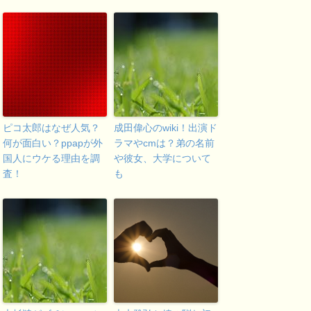
ピコ太郎はなぜ人気？
成田偉心のwiki！出演ド
何が面白い？ppapが外
ラマやcmは？弟の名前
国人にウケる理由を調
や彼女、大学について
査！
も