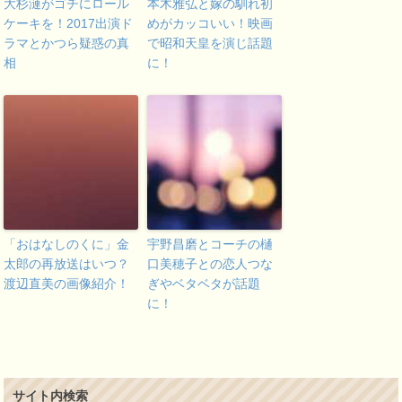
大杉漣がゴチにロール
本木雅弘と嫁の馴れ初
ケーキを！2017出演ド
めがカッコいい！映画
ラマとかつら疑惑の真
で昭和天皇を演じ話題
相
に！
「おはなしのくに」金
宇野昌磨とコーチの樋
太郎の再放送はいつ？
口美穂子との恋人つな
渡辺直美の画像紹介！
ぎやベタベタが話題
に！
サイト内検索