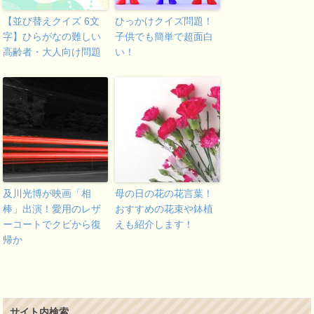
【並び替えクイズ 6文
ひっかけクイズ問題！
字】ひらがなの難しい
子供でも簡単で超面白
高齢者・大人向け問題
い！
及川光博が映画「相
母の日の花の花言葉！
棒」出演！愛用のレザ
おすすめの花束や鉢植
ーコートでクビから復
えも紹介します！
帰か
サイト内検索