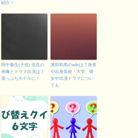
紹介！
田中奏生(子役) 現在の
濱田和馬のwikiは？身長
画像とドラマ出演は？
や出身高校・大学、彼
崖っぷちホテルに！
女や出演ドラマについ
ても