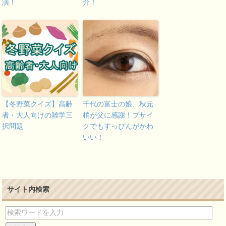
演！
介！
【冬野菜クイズ】高齢
千代の富士の娘、秋元
者・大人向けの雑学三
梢が父に感謝！ブサイ
択問題
クでもすっぴんがかわ
いい！
サイト内検索