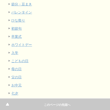
節分・豆まき
バレンタイン
ひな祭り
初節句
卒業式
ホワイトデー
入学
こどもの日
母の日
父の日
お中元
七夕
クリスマス
このページの先頭へ
折り紙