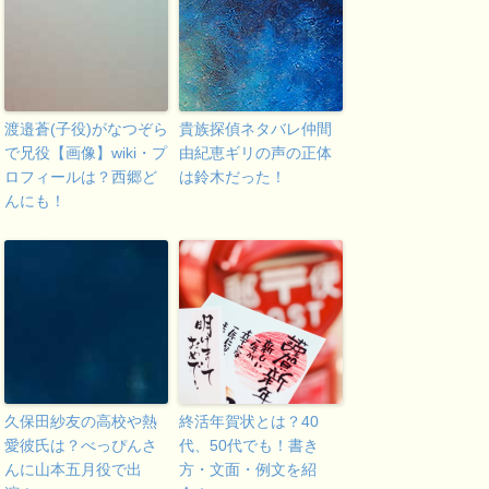
渡邉蒼(子役)がなつぞら
貴族探偵ネタバレ仲間
で兄役【画像】wiki・プ
由紀恵ギリの声の正体
ロフィールは？西郷ど
は鈴木だった！
んにも！
久保田紗友の高校や熱
終活年賀状とは？40
愛彼氏は？べっぴんさ
代、50代でも！書き
んに山本五月役で出
方・文面・例文を紹