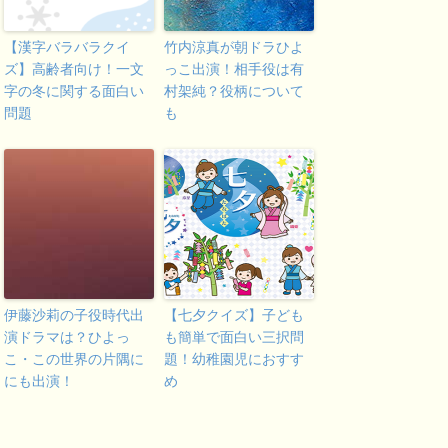
【漢字バラバラクイ
竹内涼真が朝ドラひよ
ズ】高齢者向け！一文
っこ出演！相手役は有
字の冬に関する面白い
村架純？役柄について
問題
も
伊藤沙莉の子役時代出
【七夕クイズ】子ども
演ドラマは？ひよっ
も簡単で面白い三択問
こ・この世界の片隅に
題！幼稚園児におすす
にも出演！
め