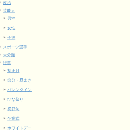
政治
芸能人
男性
女性
子役
スポーツ選手
未分類
行事
初正月
節分・豆まき
バレンタイン
ひな祭り
初節句
卒業式
ホワイトデー