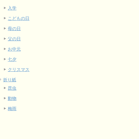
入学
こどもの日
母の日
父の日
お中元
七夕
クリスマス
折り紙
昆虫
動物
梅雨