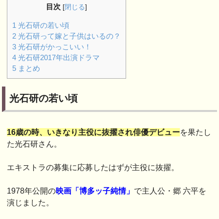
目次
[
閉じる
]
1
光石研の若い頃
2
光石研って嫁と子供はいるの？
3
光石研がかっこいい！
4
光石研2017年出演ドラマ
5
まとめ
光石研の若い頃
16歳の時、いきなり主役に抜擢され俳優デビュー
を果たし
た光石研さん。
エキストラの募集に応募したはずが主役に抜擢。
1978年公開の
映画「博多ッ子純情」
で主人公・郷 六平を
演じました。