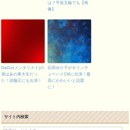
は？平昌五輪でも【画
像】
DaiGo(メンタリスト)の
石田ゆり子がキリンチ
弟はあの東大生だっ
ューハイCMに出演！最
た！頭脳王にも出演！
高にかわいいと話題
に！
サイト内検索