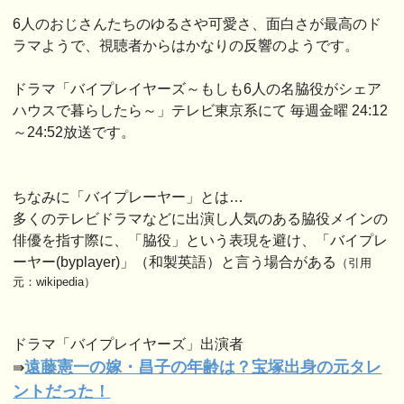
6人のおじさんたちのゆるさや可愛さ、面白さが最高のド
ラマようで、視聴者からはかなりの反響のようです。
ドラマ「バイプレイヤーズ～もしも6人の名脇役がシェア
ハウスで暮らしたら～」テレビ東京系にて 毎週金曜 24:12
～24:52放送です。
ちなみに「バイプレーヤー」とは…
多くのテレビドラマなどに出演し人気のある脇役メインの
俳優を指す際に、「脇役」という表現を避け、「バイプレ
ーヤー(byplayer)」（和製英語）と言う場合がある
（引用
元：wikipedia）
ドラマ「バイプレイヤーズ」出演者
遠藤憲一の嫁・昌子の年齢は？宝塚出身の元タレ
⇛
ントだった！