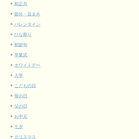
初正月
節分・豆まき
バレンタイン
ひな祭り
初節句
卒業式
ホワイトデー
入学
こどもの日
母の日
父の日
お中元
七夕
クリスマス