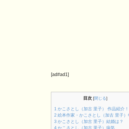
[ad#ad1]
目次
[
閉じる
]
1
かこさとし（加古 里子） 作品紹介！
2
絵本作家・かこさとし（加古 里子）
3
かこさとし（加古 里子）結婚は？
4
かこさとし（加古 里子）病気