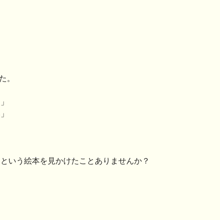
した。
く」
い」
」
という絵本を見かけたことありませんか？