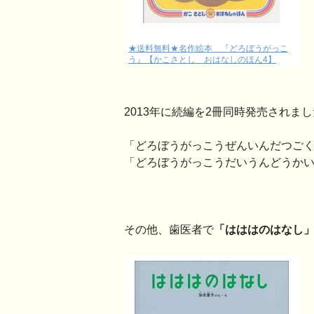
★送料無料★名作絵本 『どろぼうがっこ
う』【かこさとし おはなしのほん4】
2013年に続編を2冊同時発売されま
「どろぼうがっこうぜんいんだつご
「どろぼうがっこうだいうんどうか
その他、歯医者で
「はははのはなし