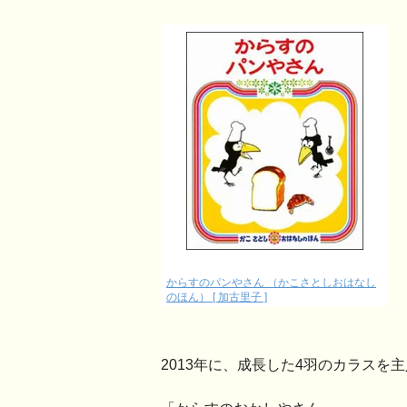
からすのパンやさん （かこさとしおはなし
のほん） [ 加古里子 ]
2013年に、成長した4羽のカラスを