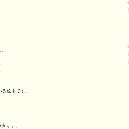
」
ん」
ん」
ん」
ん」
」
ている絵本です。
やさん」。