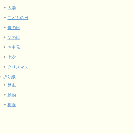
入学
こどもの日
母の日
父の日
お中元
七夕
クリスマス
折り紙
昆虫
動物
梅雨