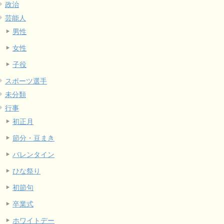
政治
芸能人
男性
女性
子役
スポーツ選手
未分類
行事
初正月
節分・豆まき
バレンタイン
ひな祭り
初節句
卒業式
ホワイトデー