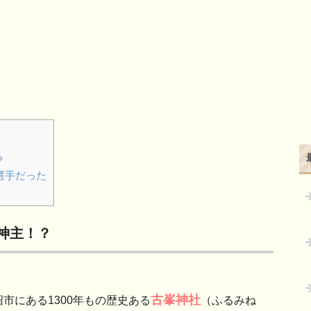
？
選手だった
神主！？
古峯神社
市にある1300年もの歴史ある
（ふるみね