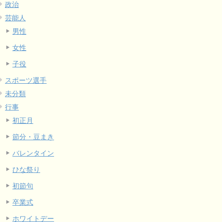
政治
芸能人
男性
女性
子役
スポーツ選手
未分類
行事
初正月
節分・豆まき
バレンタイン
ひな祭り
初節句
卒業式
ホワイトデー