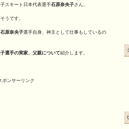
女子スキート日本代表選手
石原奈央子
さん。
だそうです。
、
石原奈央子
選手自身、神主として仕事もしているの
央子選手の実家、父親について
紹介します。
スポンサーリンク