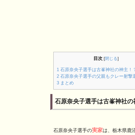
目次
[
閉じる
]
1
石原奈央子選手は古峯神社の神主！
2
石原奈央子選手の父親もクレー射撃
3
まとめ
石原奈央子選手は古峯神社の
実家
石原奈央子選手の
は、栃木県鹿沼