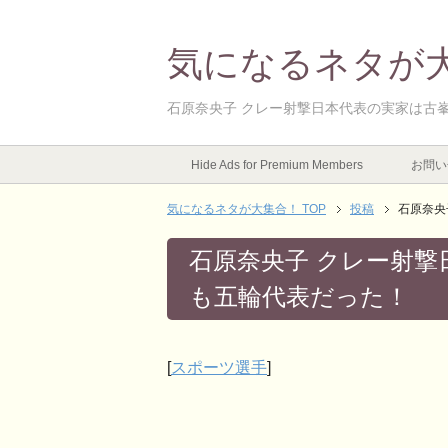
気になるネタが
石原奈央子 クレー射撃日本代表の実家は古
Hide Ads for Premium Members
お問い
気になるネタが大集合！ TOP
投稿
石原奈央
石原奈央子 クレー射撃
も五輪代表だった！
[
スポーツ選手
]