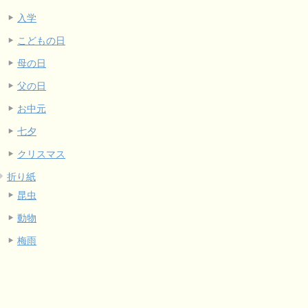
入学
こどもの日
母の日
父の日
お中元
七夕
クリスマス
折り紙
昆虫
動物
梅雨