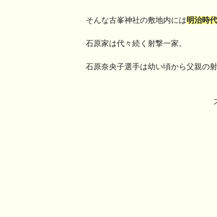
そんな古峯神社の敷地内には
明治時
石原家は代々続く射撃一家。
石原奈央子選手は幼い頃から父親の