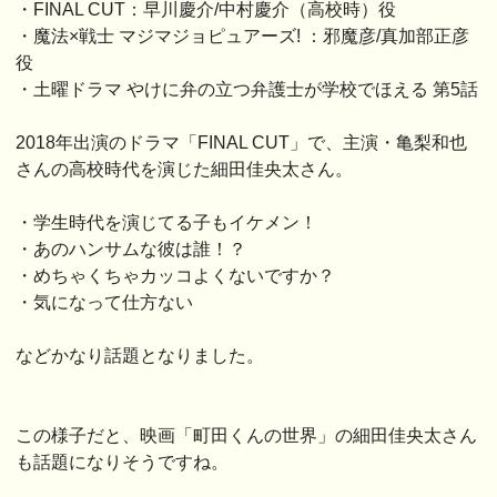
・FINAL CUT：早川慶介/中村慶介（高校時）役
・魔法×戦士 マジマジョピュアーズ! ：邪魔彦/真加部正彦
役
・土曜ドラマ やけに弁の立つ弁護士が学校でほえる 第5話
2018年出演のドラマ「FINAL CUT」で、主演・亀梨和也
さんの高校時代を演じた細田佳央太さん。
・学生時代を演じてる子もイケメン！
・あのハンサムな彼は誰！？
・めちゃくちゃカッコよくないですか？
・気になって仕方ない
などかなり話題となりました。
この様子だと、映画「町田くんの世界」の細田佳央太さん
も話題になりそうですね。