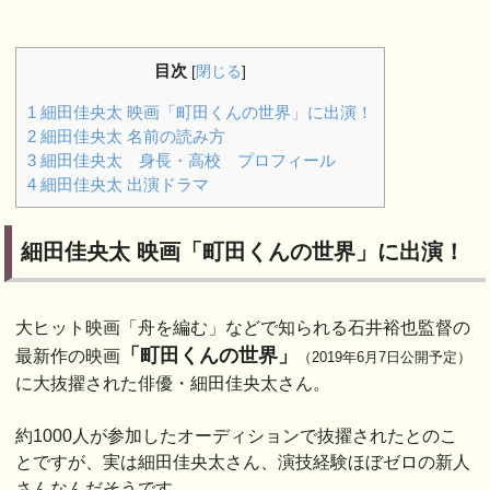
目次
[
閉じる
]
1
細田佳央太 映画「町田くんの世界」に出演！
2
細田佳央太 名前の読み方
3
細田佳央太 身長・高校 プロフィール
4
細田佳央太 出演ドラマ
細田佳央太 映画「町田くんの世界」に出演！
大ヒット映画「舟を編む」などで知られる石井裕也監督の
「町田くんの世界」
最新作の映画
（2019年6月7日公開予定）
に大抜擢された俳優・細田佳央太さん。
約1000人が参加したオーディションで抜擢されたとのこ
とですが、実は細田佳央太さん、演技経験ほぼゼロの新人
さんなんだそうです。