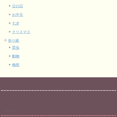
父の日
お中元
七夕
クリスマス
折り紙
昆虫
動物
梅雨
メニュー