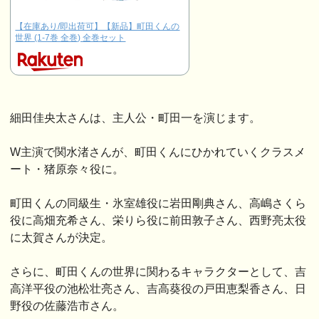
【在庫あり/即出荷可】【新品】町田くんの
世界 (1-7巻 全巻) 全巻セット
細田佳央太さんは、主人公・町田一を演じます。
W主演で関水渚さんが、町田くんにひかれていくクラスメ
ート・猪原奈々役に。
町田くんの同級生・氷室雄役に岩田剛典さん、高嶋さくら
役に高畑充希さん、栄りら役に前田敦子さん、西野亮太役
に太賀さんが決定。
さらに、町田くんの世界に関わるキャラクターとして、吉
高洋平役の池松壮亮さん、吉高葵役の戸田恵梨香さん、日
野役の佐藤浩市さん。