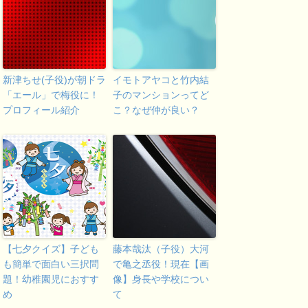
新津ちせ(子役)が朝ドラ
イモトアヤコと竹内結
「エール」で梅役に！
子のマンションってど
プロフィール紹介
こ？なぜ仲が良い？
【七夕クイズ】子ども
藤本哉汰（子役）大河
も簡単で面白い三択問
で亀之丞役！現在【画
題！幼稚園児におすす
像】身長や学校につい
め
て