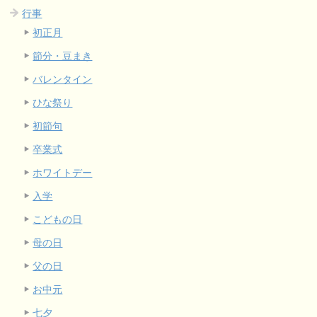
行事
初正月
節分・豆まき
バレンタイン
ひな祭り
初節句
卒業式
ホワイトデー
入学
こどもの日
母の日
父の日
お中元
七夕